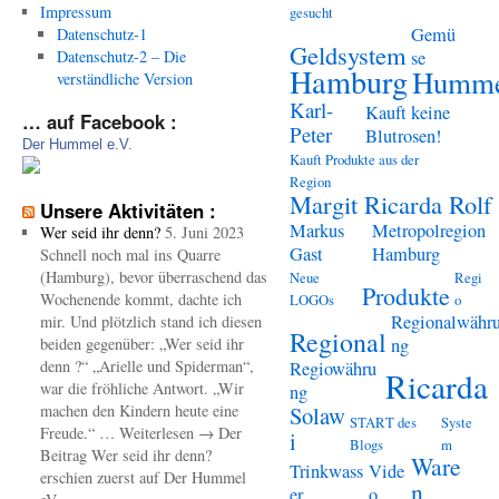
Impressum
gesucht
Gemü
Datenschutz-1
Geldsystem
Datenschutz-2 – Die
se
Hamburg
Humme
verständliche Version
Karl-
Kauft keine
… auf Facebook :
Peter
Blutrosen!
Der Hummel e.V.
Kauft Produkte aus der
Region
Margit Ricarda Rolf
Unsere Aktivitäten :
Markus
Metropolregion
Wer seid ihr denn?
5. Juni 2023
Gast
Hamburg
Schnell noch mal ins Quarre
(Hamburg), bevor überraschend das
Neue
Regi
Produkte
Wochenende kommt, dachte ich
LOGOs
o
Regionalwähr
mir. Und plötzlich stand ich diesen
Regional
beiden gegenüber: „Wer seid ihr
ng
denn ?“ „Arielle und Spiderman“,
Regiowähru
Ricarda
war die fröhliche Antwort. „Wir
ng
machen den Kindern heute eine
Solaw
START des
Syste
Freude.“ … Weiterlesen → Der
i
Blogs
m
Beitrag Wer seid ihr denn?
Ware
Trinkwass
Vide
erschien zuerst auf Der Hummel
n
er
o