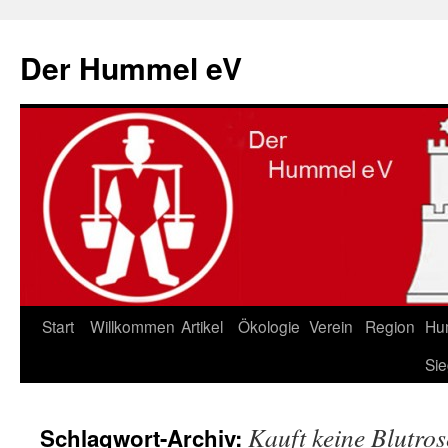
Zum
Inhalt
Der Hummel eV
springen
Start
Willkommen
Artikel
Ökologie
Verein
Region
Hu
Sie
Kauft keine Blutros
Schlagwort-Archiv: