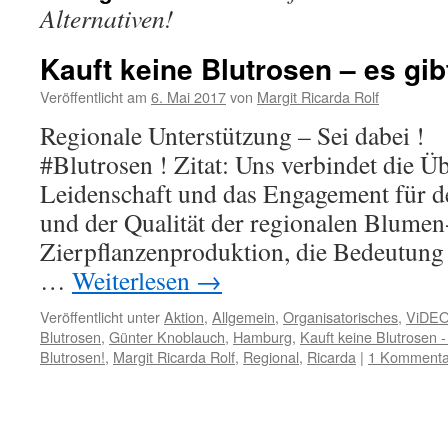
Alternativen!
Kauft keine Blutrosen – es gib
Veröffentlicht am
6. Mai 2017
von
Margit Ricarda Rolf
Regionale Unterstützung – Sei dabei 
#Blutrosen ! Zitat: Uns verbindet die Ü
Leidenschaft und das Engagement für de
und der Qualität der regionalen Blumen
Zierpflanzenproduktion, die Bedeutung
…
Weiterlesen
→
Veröffentlicht unter
Aktion
,
Allgemein
,
Organisatorisches
,
ViDE
Blutrosen
,
Günter Knoblauch
,
Hamburg
,
Kauft keine Blutrosen - 
Blutrosen!
,
Margit Ricarda Rolf
,
Regional
,
Ricarda
|
1 Kommenta