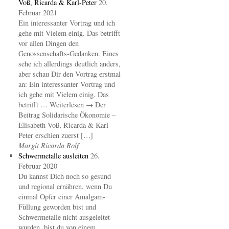
Voß, Ricarda & Karl-Peter
20.
Februar 2021
Ein interessanter Vortrag und ich
gehe mit Vielem einig. Das betrifft
vor allen Dingen den
Genossenschafts-Gedanken. Eines
sehe ich allerdings deutlich anders,
aber schau Dir den Vortrag erstmal
an: Ein interessanter Vortrag und
ich gehe mit Vielem einig. Das
betrifft … Weiterlesen → Der
Beitrag Solidarische Ökonomie –
Elisabeth Voß, Ricarda & Karl-
Peter erschien zuerst […]
Margit Ricarda Rolf
Schwermetalle ausleiten
26.
Februar 2020
Du kannst Dich noch so gesund
und regional ernähren, wenn Du
einmal Opfer einer Amalgam-
Füllung geworden bist und
Schwermetalle nicht ausgeleitet
wurden, bist du von einem