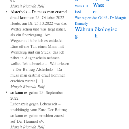
eV.
Wass
was du
Margit Ricarda Rolf
er
isst
Alsterholz – Da muss man erstmal
drauf kommen
25. Oktober 2022
Wer regiert das Geld? - Dr. Margrit
Heute, am Di. 25.10.2022 war das
Kennedy
Währun
ökologisc
Wetter schön und was liegt näher,
g
h
als ein Spaziergang. Am
Wegesrand habe ich es entdeckt:
Eine offene Tür, einen Mann mit
Werkzeug und ein Stück, das ich
näher in Augenschein nehmen
wollte. Ich schnacke … Weiterlesen
→ Der Beitrag Alsterholz – Da
muss man erstmal drauf kommen
erschien zuerst […]
Margit Ricarda Rolf
so kann es gehen
23. September
2022
Lebenszeit gegen Lebenszeit –
unabhängig vom Euro Der Beitrag
so kann es gehen erschien zuerst
auf Der Hummel eV.
Margit Ricarda Rolf