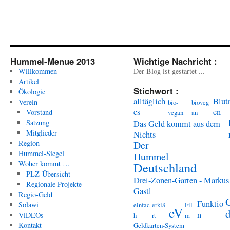
Hummel-Menue 2013
Wichtige Nachricht :
Willkommen
Der Blog ist gestartet ...
Artikel
Stichwort :
Ökologie
alltäglich
Blut
Verein
bio-
bioveg
es
en
Vorstand
vegan
an
Satzung
Das Geld kommt aus dem
Mitglieder
Nichts
Region
Der
Hummel-Siegel
Hummel
Woher kommt …
Deutschland
PLZ-Übersicht
Drei-Zonen-Garten - Markus
Regionale Projekte
Gastl
Regio-Geld
Funktio
Solawi
einfac
erklä
Fil
eV
n
ViDEOs
h
rt
m
Kontakt
Geldkarten-System