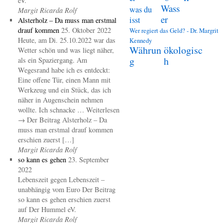
eV.
Wass
was du
Margit Ricarda Rolf
er
isst
Alsterholz – Da muss man erstmal
drauf kommen
25. Oktober 2022
Wer regiert das Geld? - Dr. Margrit
Heute, am Di. 25.10.2022 war das
Kennedy
Währun
ökologisc
Wetter schön und was liegt näher,
g
h
als ein Spaziergang. Am
Wegesrand habe ich es entdeckt:
Eine offene Tür, einen Mann mit
Werkzeug und ein Stück, das ich
näher in Augenschein nehmen
wollte. Ich schnacke … Weiterlesen
→ Der Beitrag Alsterholz – Da
muss man erstmal drauf kommen
erschien zuerst […]
Margit Ricarda Rolf
so kann es gehen
23. September
2022
Lebenszeit gegen Lebenszeit –
unabhängig vom Euro Der Beitrag
so kann es gehen erschien zuerst
auf Der Hummel eV.
Margit Ricarda Rolf