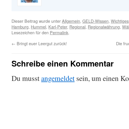
Dieser Beitrag wurde unter
Allgemein
,
GELD-Wissen
,
Wichtiges
Hamburg
,
Hummel
,
Karl-Peter
,
Regional
,
Regionalwährung
,
Wä
Lesezeichen für den
Permalink
.
←
Bringt euer Leergut zurück!
Die fr
Schreibe einen Kommentar
Du musst
angemeldet
sein, um einen K