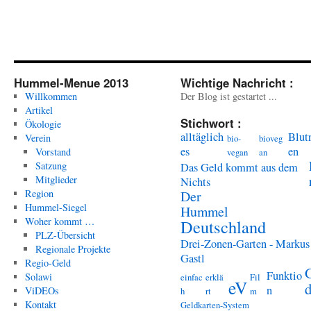
Hummel-Menue 2013
Wichtige Nachricht :
Willkommen
Der Blog ist gestartet ...
Artikel
Stichwort :
Ökologie
alltäglich
Blut
Verein
bio-
bioveg
es
en
Vorstand
vegan
an
Satzung
Das Geld kommt aus dem
Mitglieder
Nichts
Region
Der
Hummel-Siegel
Hummel
Woher kommt …
Deutschland
PLZ-Übersicht
Drei-Zonen-Garten - Markus
Regionale Projekte
Gastl
Regio-Geld
Funktio
Solawi
einfac
erklä
Fil
eV
n
ViDEOs
h
rt
m
Kontakt
Geldkarten-System