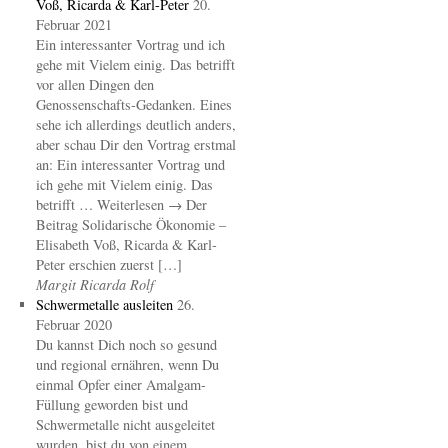
Voß, Ricarda & Karl-Peter
20.
Februar 2021
Ein interessanter Vortrag und ich
gehe mit Vielem einig. Das betrifft
vor allen Dingen den
Genossenschafts-Gedanken. Eines
sehe ich allerdings deutlich anders,
aber schau Dir den Vortrag erstmal
an: Ein interessanter Vortrag und
ich gehe mit Vielem einig. Das
betrifft … Weiterlesen → Der
Beitrag Solidarische Ökonomie –
Elisabeth Voß, Ricarda & Karl-
Peter erschien zuerst […]
Margit Ricarda Rolf
Schwermetalle ausleiten
26.
Februar 2020
Du kannst Dich noch so gesund
und regional ernähren, wenn Du
einmal Opfer einer Amalgam-
Füllung geworden bist und
Schwermetalle nicht ausgeleitet
wurden, bist du von einem