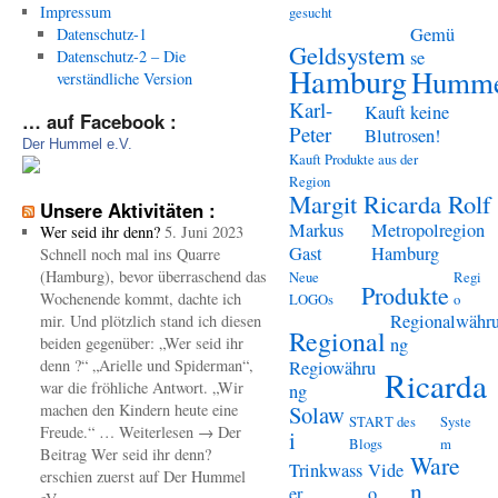
Impressum
gesucht
Gemü
Datenschutz-1
Geldsystem
Datenschutz-2 – Die
se
Hamburg
Humme
verständliche Version
Karl-
Kauft keine
… auf Facebook :
Peter
Blutrosen!
Der Hummel e.V.
Kauft Produkte aus der
Region
Margit Ricarda Rolf
Unsere Aktivitäten :
Markus
Metropolregion
Wer seid ihr denn?
5. Juni 2023
Gast
Hamburg
Schnell noch mal ins Quarre
(Hamburg), bevor überraschend das
Neue
Regi
Produkte
Wochenende kommt, dachte ich
LOGOs
o
Regionalwähr
mir. Und plötzlich stand ich diesen
Regional
beiden gegenüber: „Wer seid ihr
ng
denn ?“ „Arielle und Spiderman“,
Regiowähru
Ricarda
war die fröhliche Antwort. „Wir
ng
machen den Kindern heute eine
Solaw
START des
Syste
Freude.“ … Weiterlesen → Der
i
Blogs
m
Beitrag Wer seid ihr denn?
Ware
Trinkwass
Vide
erschien zuerst auf Der Hummel
n
er
o