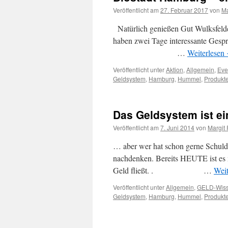
Veröffentlicht am
27. Februar 2017
von
Ma
Natürlich genießen Gut Wulksfeld
haben zwei Tage interessante Gespr
…
Weiterlesen
Veröffentlicht unter
Aktion
,
Allgemein
,
Eve
Geldsystem
,
Hamburg
,
Hummel
,
Produkt
Das Geldsystem ist e
Veröffentlicht am
7. Juni 2014
von
Margit 
… aber wer hat schon gerne Schul
nachdenken. Bereits HEUTE ist es 
Geld fließt. . …
Weit
Veröffentlicht unter
Allgemein
,
GELD-Wis
Geldsystem
,
Hamburg
,
Hummel
,
Produkt