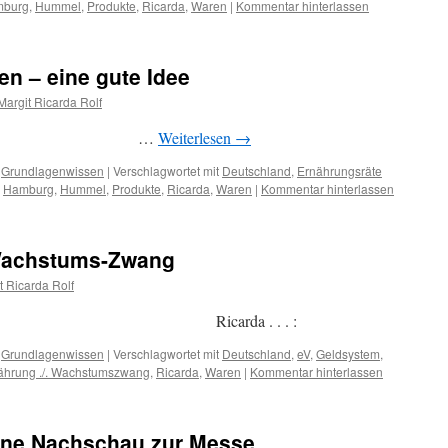
burg
,
Hummel
,
Produkte
,
Ricarda
,
Waren
|
Kommentar hinterlassen
n – eine gute Idee
Margit Ricarda Rolf
 …
Weiterlesen
→
,
Grundlagenwissen
|
Verschlagwortet mit
Deutschland
,
Ernährungsräte
,
Hamburg
,
Hummel
,
Produkte
,
Ricarda
,
Waren
|
Kommentar hinterlassen
 Wachstums-Zwang
t Ricarda Rolf
8.11.2014 . Ricarda . . . :
,
Grundlagenwissen
|
Verschlagwortet mit
Deutschland
,
eV
,
Geldsystem
,
ährung ./. Wachstumszwang
,
Ricarda
,
Waren
|
Kommentar hinterlassen
ine Nachschau zur Messe