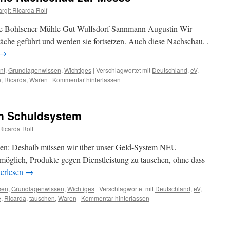
rgit Ricarda Rolf
e Bohlsener Mühle Gut Wulfsdorf Sannmann Augustin Wir
äche geführt und werden sie fortsetzen. Auch diese Nachschau. .
→
nt
,
Grundlagenwissen
,
Wichtiges
|
Verschlagwortet mit
Deutschland
,
eV
,
e
,
Ricarda
,
Waren
|
Kommentar hinterlassen
in Schuldsystem
Ricarda Rolf
den: Deshalb müssen wir über unser Geld-System NEU
möglich, Produkte gegen Dienstleistung zu tauschen, ohne dass
erlesen
→
sen
,
Grundlagenwissen
,
Wichtiges
|
Verschlagwortet mit
Deutschland
,
eV
,
e
,
Ricarda
,
tauschen
,
Waren
|
Kommentar hinterlassen