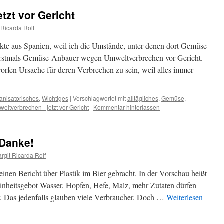
tzt vor Gericht
 Ricarda Rolf
ukte aus Spanien, weil ich die Umstände, unter denen dort Gemüse
d erstmals Gemüse-Anbauer wegen Umweltverbrechen vor Gericht.
rfen Ursache für deren Verbrechen zu sein, weil alles immer
anisatorisches
,
Wichtiges
|
Verschlagwortet mit
alltägliches
,
Gemüse
,
eltverbrechen - jetzt vor Gericht
|
Kommentar hinterlassen
 Danke!
rgit Ricarda Rolf
inen Bericht über Plastik im Bier gebracht. In der Vorschau heißt
einheitsgebot Wasser, Hopfen, Hefe, Malz, mehr Zutaten dürfen
er. Das jedenfalls glauben viele Verbraucher. Doch …
Weiterlesen