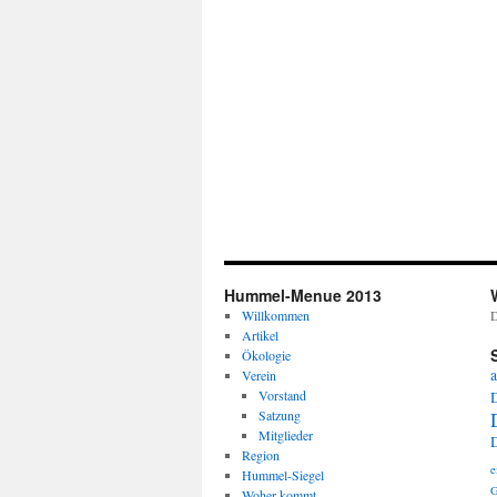
Hummel-Menue 2013
Willkommen
D
Artikel
Ökologie
a
Verein
Vorstand
Satzung
Mitglieder
Region
e
Hummel-Siegel
G
Woher kommt …