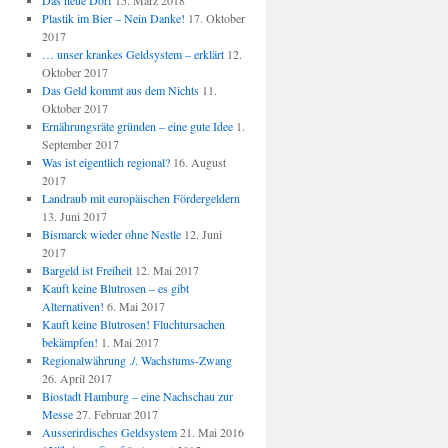
Das neue Dorf
15. März 2018
Plastik im Bier – Nein Danke!
17. Oktober
2017
… unser krankes Geldsystem – erklärt
12.
Oktober 2017
Das Geld kommt aus dem Nichts
11.
Oktober 2017
Ernährungsräte gründen – eine gute Idee
1.
September 2017
Was ist eigentlich regional?
16. August
2017
Landraub mit europäischen Fördergeldern
13. Juni 2017
Bismarck wieder ohne Nestle
12. Juni
2017
Bargeld ist Freiheit
12. Mai 2017
Kauft keine Blutrosen – es gibt
Alternativen!
6. Mai 2017
Kauft keine Blutrosen! Fluchtursachen
bekämpfen!
1. Mai 2017
Regionalwährung ./. Wachstums-Zwang
26. April 2017
Biostadt Hamburg – eine Nachschau zur
Messe
27. Februar 2017
Ausserirdisches Geldsystem
21. Mai 2016