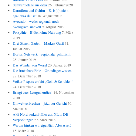
Schwermetalle ausleiten
26. Februar 2020
Darmflora und Gehirn – Es is(s)t nicht
egal, was du isst
16. August 2019
Avocado – weder regional, noch
ökologisch sinnvoll
9. August 2019
Forsythie – Blüten ohne Nahrung
7. März
2019
Drei-Zonen-Garten – Markus Gastl
31.
Januar 2019
Hortus Netzwerk – regionaler geht nicht!
25. Januar 2019
Das Wunder von Wörgl
20. Januar 2019
Die fruchtbare Erde – Grundlagenwissen
28. Dezember 2018
Volker Pispers erklärt „Geld & Schulden“
24. Dezember 2018
Bringt euer Leergut zurück!
14. November
2018
Umweltverbrechen – jetzt vor Gericht
30.
Mai 2018
Aldi Nord verkauft Eier aus NL in DE-
Verpackungen
27. März 2018
Warum trinken wir eigentlich Abwasser?
15. März 2018