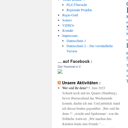
PLZ-Übersicht
Regionale Projekte
Regio-Geld
Solawi
K
ViDEOs
Kontakt
Impressum
Datenschutz-1
Datenschutz-2 – Die verständliche
Version
… auf Facebook :
Der Hummel e.V.
w
W
Unsere Aktivitäten :
Wer seid ihr denn?
5. Juni 2023
Schnell noch mal ins Quarre (Hamburg),
bevor überraschend das Wochenende
kommt, dachte ich mir. Und plötzlich stand
ich diesen beiden gegenüber: „Wer seid ihr
denn ?“ „Arielle und Spiderman“, war die
fröhliche Antwort. „Wir machen den
Kindern heute eine Freude.“ …