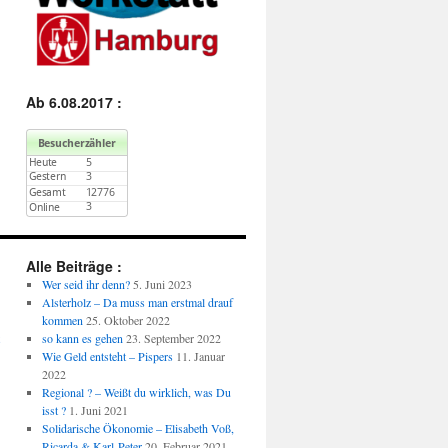
Ab 6.08.2017 :
Alle Beiträge :
Wer seid ihr denn?
5. Juni 2023
Alsterholz – Da muss man erstmal drauf
kommen
25. Oktober 2022
so kann es gehen
23. September 2022
Wie Geld entsteht – Pispers
11. Januar
2022
Regional ? – Weißt du wirklich, was Du
isst ?
1. Juni 2021
Solidarische Ökonomie – Elisabeth Voß,
Ricarda & Karl-Peter
20. Februar 2021