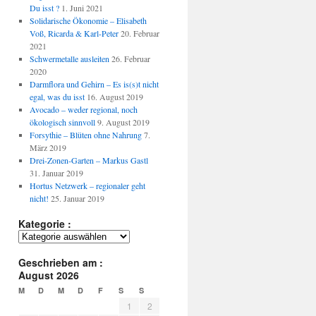
Du isst ?
1. Juni 2021
Solidarische Ökonomie – Elisabeth
Voß, Ricarda & Karl-Peter
20. Februar
2021
Schwermetalle ausleiten
26. Februar
2020
Darmflora und Gehirn – Es is(s)t nicht
egal, was du isst
16. August 2019
Avocado – weder regional, noch
ökologisch sinnvoll
9. August 2019
Forsythie – Blüten ohne Nahrung
7.
März 2019
Drei-Zonen-Garten – Markus Gastl
31. Januar 2019
Hortus Netzwerk – regionaler geht
nicht!
25. Januar 2019
Kategorie :
Kategorie
:
Geschrieben am :
August 2026
M
D
M
D
F
S
S
1
2