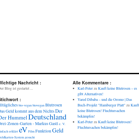
Wichtige Nachricht :
Alle Kommentare :
er Blog ist gestartet ...
Karl-Peter
zu
Kauft keine Blutrosen – es
gibt Alternativen!
Stichwort :
Yared Dibaba – und die Oromo | Das
lltägliches
Blutrosen
Buch-Projekt "Hamburger Platt"
zu
Kauft
bio-vegan
biovegan
Der
keine Blutrosen! Fluchtursachen
Das Geld kommt aus dem Nichts
Deutschland
bekämpfen!
Der Hummel
Karl-Peter
zu
Kauft keine Blutrosen!
Drei-Zonen-Garten - Markus Gastl
e. V.
eV
Fluchtursachen bekämpfen!
Geld
Funktion
infach
erklärt
Film
eldkarten-System gesucht