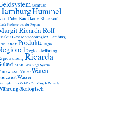
Geldsystem
Gemüse
Hamburg
Hummel
Karl-Peter
Kauft keine Blutrosen!
auft Produkte aus der Region
Margit Ricarda Rolf
Markus Gast
Metropolregion Hamburg
Produkte
Neue LOGOs
Regio
Regional
Regionalwährung
Ricarda
Regiowährung
Solawi
START des Blogs
System
Waren
Trinkwasser
Video
Wasser
as du isst
er regiert das Geld? - Dr. Margrit Kennedy
Währung
ökologisch