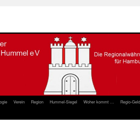
ogie
Verein
Region
Hummel-Siegel
Woher kommt …
Regio-Gel