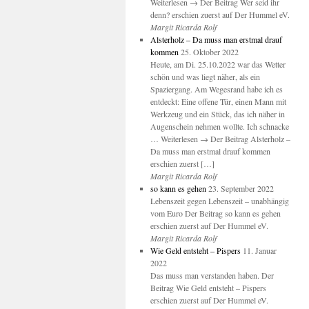
Weiterlesen → Der Beitrag Wer seid ihr
denn? erschien zuerst auf Der Hummel eV.
Margit Ricarda Rolf
Alsterholz – Da muss man erstmal drauf
kommen
25. Oktober 2022
Heute, am Di. 25.10.2022 war das Wetter
schön und was liegt näher, als ein
Spaziergang. Am Wegesrand habe ich es
entdeckt: Eine offene Tür, einen Mann mit
Werkzeug und ein Stück, das ich näher in
Augenschein nehmen wollte. Ich schnacke
… Weiterlesen → Der Beitrag Alsterholz –
Da muss man erstmal drauf kommen
erschien zuerst […]
Margit Ricarda Rolf
so kann es gehen
23. September 2022
Lebenszeit gegen Lebenszeit – unabhängig
vom Euro Der Beitrag so kann es gehen
erschien zuerst auf Der Hummel eV.
Margit Ricarda Rolf
Wie Geld entsteht – Pispers
11. Januar
2022
Das muss man verstanden haben. Der
Beitrag Wie Geld entsteht – Pispers
erschien zuerst auf Der Hummel eV.