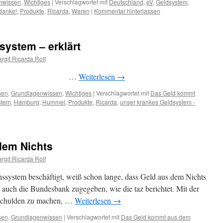
nwissen
,
Wichtiges
|
Verschlagwortet mit
Deutschland
,
eV
,
Geldsystem
,
 danke!
,
Produkte
,
Ricarda
,
Waren
|
Kommentar hinterlassen
system – erklärt
rgit Ricarda Rolf
 …
Weiterlesen
→
sen
,
Grundlagenwissen
,
Wichtiges
|
Verschlagwortet mit
Das Geld kommt
stem
,
Hamburg
,
Hummel
,
Produkte
,
Ricarda
,
unser krankes Geldsystem -
dem Nichts
rgit Ricarda Rolf
ssystem beschäftigt, weiß schon lange, dass Geld aus dem Nichts
 auch die Bundesbank zugegeben, wie die taz berichtet. Mit der
 Schulden zu machen, …
Weiterlesen
→
sen
,
Grundlagenwissen
|
Verschlagwortet mit
Das Geld kommt aus dem