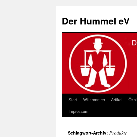
Zum
Inhalt
Der Hummel eV
springen
Start
Willkommen
Artikel
Ökol
Impressum
Produkte
Schlagwort-Archiv: