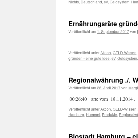
Nichts
,
Deutschland
,
eV
,
Geldsystem
,
Ham
Ernährungsräte gründe
Veröffentlicht am
1. September 2017
von
.
Veröffentlicht unter
Aktion
,
GELD-Wissen
gründen - eine gute Idee
,
eV
,
Geldsystem
Regionalwährung ./.
Veröffentlicht am
26. April 2017
von
Margi
00:26:40 arte vom 1
Veröffentlicht unter
Aktion
,
GELD-Wissen
Hamburg
,
Hummel
,
Produkte
,
Regionalw
Biostadt Hamburg – e