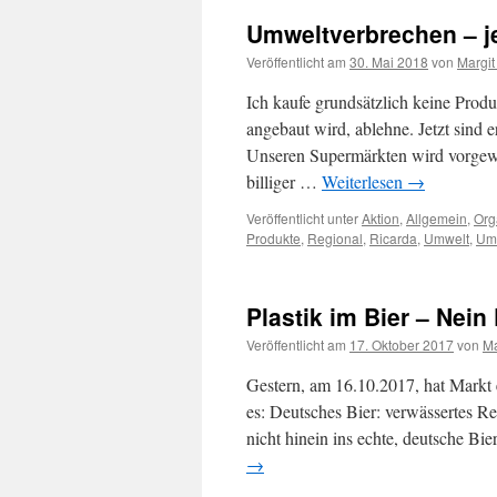
Umweltverbrechen – je
Veröffentlicht am
30. Mai 2018
von
Margit
Ich kaufe grundsätzlich keine Prod
angebaut wird, ablehne. Jetzt sin
Unseren Supermärkten wird vorgewo
billiger …
Weiterlesen
→
Veröffentlicht unter
Aktion
,
Allgemein
,
Org
Produkte
,
Regional
,
Ricarda
,
Umwelt
,
Umw
Plastik im Bier – Nein
Veröffentlicht am
17. Oktober 2017
von
Ma
Gestern, am 16.10.2017, hat Markt e
es: Deutsches Bier: verwässertes R
nicht hinein ins echte, deutsche Bi
→