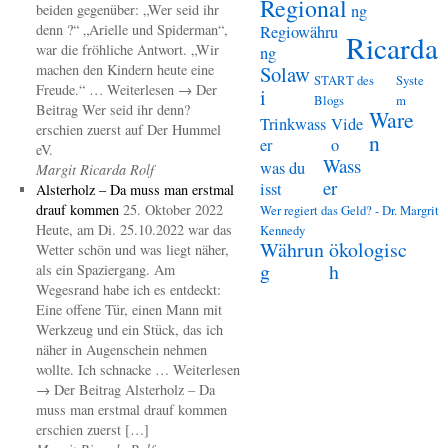
Regional
beiden gegenüber: „Wer seid ihr
ng
denn ?“ „Arielle und Spiderman“,
Regiowähru
Ricarda
war die fröhliche Antwort. „Wir
ng
machen den Kindern heute eine
Solaw
START des
Syste
Freude.“ … Weiterlesen → Der
i
Blogs
m
Beitrag Wer seid ihr denn?
Ware
Trinkwass
Vide
erschien zuerst auf Der Hummel
n
er
o
eV.
Wass
was du
Margit Ricarda Rolf
er
isst
Alsterholz – Da muss man erstmal
drauf kommen
25. Oktober 2022
Wer regiert das Geld? - Dr. Margrit
Heute, am Di. 25.10.2022 war das
Kennedy
Währun
ökologisc
Wetter schön und was liegt näher,
g
h
als ein Spaziergang. Am
Wegesrand habe ich es entdeckt:
Eine offene Tür, einen Mann mit
Werkzeug und ein Stück, das ich
näher in Augenschein nehmen
wollte. Ich schnacke … Weiterlesen
→ Der Beitrag Alsterholz – Da
muss man erstmal drauf kommen
erschien zuerst […]