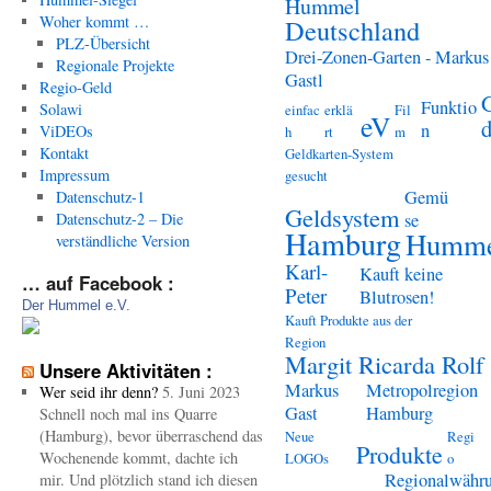
Hummel
Woher kommt …
Deutschland
PLZ-Übersicht
Drei-Zonen-Garten - Markus
Regionale Projekte
Gastl
Regio-Geld
Funktio
Solawi
einfac
erklä
Fil
eV
n
ViDEOs
h
rt
m
Kontakt
Geldkarten-System
Impressum
gesucht
Gemü
Datenschutz-1
Geldsystem
Datenschutz-2 – Die
se
Hamburg
Humme
verständliche Version
Karl-
Kauft keine
… auf Facebook :
Peter
Blutrosen!
Der Hummel e.V.
Kauft Produkte aus der
Region
Margit Ricarda Rolf
Unsere Aktivitäten :
Markus
Metropolregion
Wer seid ihr denn?
5. Juni 2023
Gast
Hamburg
Schnell noch mal ins Quarre
(Hamburg), bevor überraschend das
Neue
Regi
Produkte
Wochenende kommt, dachte ich
LOGOs
o
Regionalwähr
mir. Und plötzlich stand ich diesen