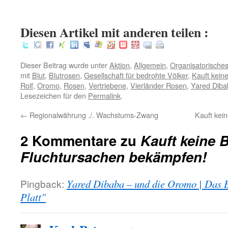
:
Diesen Artikel mit anderen teilen :
Dieser Beitrag wurde unter
Aktion
,
Allgemein
,
Organisatorische
mit
Blut
,
Blutrosen
,
Gesellschaft für bedrohte Völker
,
Kauft keine
Rolf
,
Oromo
,
Rosen
,
Vertriebene
,
Vierländer Rosen
,
Yared Diba
Lesezeichen für den
Permalink
.
←
Regionalwährung ./. Wachstums-Zwang
Kauft kein
2 Kommentare zu
Kauft keine 
Fluchtursachen bekämpfen!
Pingback:
Yared Dibaba – und die Oromo | Das 
Platt"