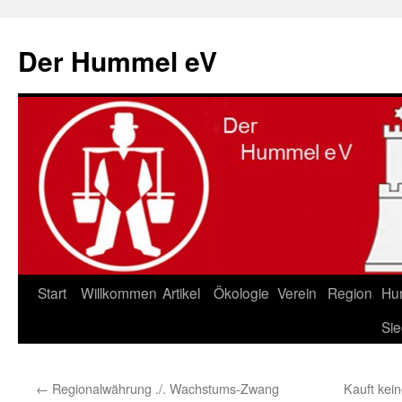
Zum
Inhalt
Der Hummel eV
springen
Start
Willkommen
Artikel
Ökologie
Verein
Region
Hu
Sie
←
Regionalwährung ./. Wachstums-Zwang
Kauft kein