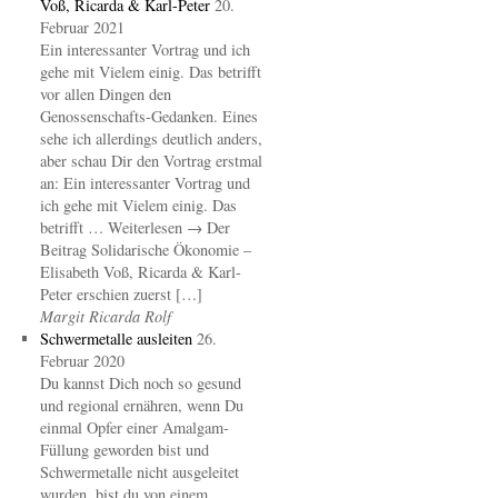
Voß, Ricarda & Karl-Peter
20.
Februar 2021
Ein interessanter Vortrag und ich
gehe mit Vielem einig. Das betrifft
vor allen Dingen den
Genossenschafts-Gedanken. Eines
sehe ich allerdings deutlich anders,
aber schau Dir den Vortrag erstmal
an: Ein interessanter Vortrag und
ich gehe mit Vielem einig. Das
betrifft … Weiterlesen → Der
Beitrag Solidarische Ökonomie –
Elisabeth Voß, Ricarda & Karl-
Peter erschien zuerst […]
Margit Ricarda Rolf
Schwermetalle ausleiten
26.
Februar 2020
Du kannst Dich noch so gesund
und regional ernähren, wenn Du
einmal Opfer einer Amalgam-
Füllung geworden bist und
Schwermetalle nicht ausgeleitet
wurden, bist du von einem