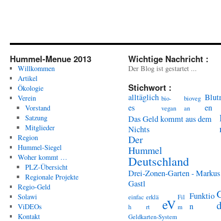
Hummel-Menue 2013
Wichtige Nachricht :
Willkommen
Der Blog ist gestartet ...
Artikel
Stichwort :
Ökologie
alltäglich
Blut
Verein
bio-
bioveg
es
en
Vorstand
vegan
an
Satzung
Das Geld kommt aus dem
Mitglieder
Nichts
Region
Der
Hummel-Siegel
Hummel
Woher kommt …
Deutschland
PLZ-Übersicht
Drei-Zonen-Garten - Markus
Regionale Projekte
Gastl
Regio-Geld
Funktio
Solawi
einfac
erklä
Fil
eV
n
ViDEOs
h
rt
m
Kontakt
Geldkarten-System