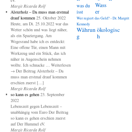
eV.
Wass
was du
Margit Ricarda Rolf
er
isst
Alsterholz – Da muss man erstmal
drauf kommen
25. Oktober 2022
Wer regiert das Geld? - Dr. Margrit
Heute, am Di. 25.10.2022 war das
Kennedy
Währun
ökologisc
Wetter schön und was liegt näher,
g
h
als ein Spaziergang. Am
Wegesrand habe ich es entdeckt:
Eine offene Tür, einen Mann mit
Werkzeug und ein Stück, das ich
näher in Augenschein nehmen
wollte. Ich schnacke … Weiterlesen
→ Der Beitrag Alsterholz – Da
muss man erstmal drauf kommen
erschien zuerst […]
Margit Ricarda Rolf
so kann es gehen
23. September
2022
Lebenszeit gegen Lebenszeit –
unabhängig vom Euro Der Beitrag
so kann es gehen erschien zuerst
auf Der Hummel eV.
Margit Ricarda Rolf