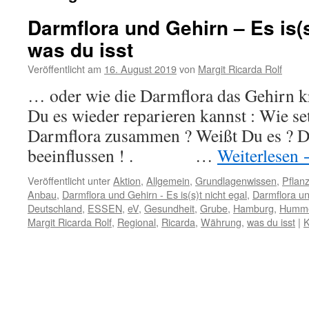
Darmflora und Gehirn – Es is(s
was du isst
Veröffentlicht am
16. August 2019
von
Margit Ricarda Rolf
… oder wie die Darmflora das Gehirn 
Du es wieder reparieren kannst : Wie set
Darmflora zusammen ? Weißt Du es ? D
beeinflussen ! . …
Weiterlesen
Veröffentlicht unter
Aktion
,
Allgemein
,
Grundlagenwissen
,
Pflan
Anbau
,
Darmflora und Gehirn - Es is(s)t nicht egal
,
Darmflora un
Deutschland
,
ESSEN
,
eV
,
Gesundheit
,
Grube
,
Hamburg
,
Humm
Margit Ricarda Rolf
,
Regional
,
Ricarda
,
Währung
,
was du isst
|
K