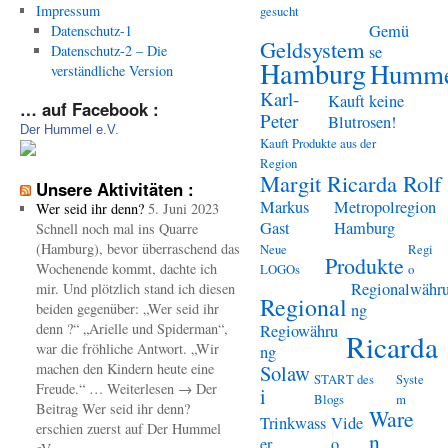
Impressum
gesucht
Gemü
Datenschutz-1
Geldsystem
Datenschutz-2 – Die
se
Hamburg
Humme
verständliche Version
Karl-
Kauft keine
… auf Facebook :
Peter
Blutrosen!
Der Hummel e.V.
Kauft Produkte aus der
Region
Margit Ricarda Rolf
Unsere Aktivitäten :
Markus
Metropolregion
Wer seid ihr denn?
5. Juni 2023
Gast
Hamburg
Schnell noch mal ins Quarre
(Hamburg), bevor überraschend das
Neue
Regi
Produkte
Wochenende kommt, dachte ich
LOGOs
o
Regionalwähr
mir. Und plötzlich stand ich diesen
Regional
beiden gegenüber: „Wer seid ihr
ng
denn ?“ „Arielle und Spiderman“,
Regiowähru
Ricarda
war die fröhliche Antwort. „Wir
ng
machen den Kindern heute eine
Solaw
START des
Syste
Freude.“ … Weiterlesen → Der
i
Blogs
m
Beitrag Wer seid ihr denn?
Ware
Trinkwass
Vide
erschien zuerst auf Der Hummel
n
er
o